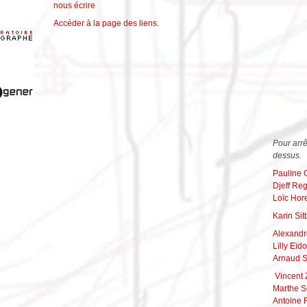
nous écrire
Accéder à la page des liens.
Pour arrê
dessus.
Pauline
Djeff Reg
Loïc Hor
Karin Si
Alexandr
Lïlly Eïdo
Arnaud 
Vincent 
Marthe S
Antoine