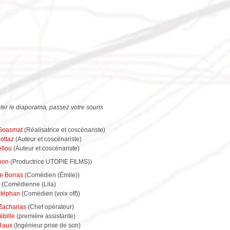
ter le diaporama, passez votre souris
 Goasmat
(Réalisatrice et coscénariste)
ottaz
(Auteur et coscénariste)
ellou
(Auteur et coscénariste)
tbon
(Productrice UTOPIE FILMS))
e Borras
(Comédien (Émile))
(Comédienne (Lila)
Stéphan
(Comédien (voix off))
Zacharias
(Chef opérateur)
ébille
(première assistante)
 Raux
(Ingénieur prise de son)