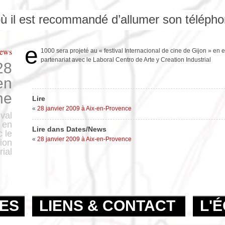
 où il est recommandé d’allumer son télépho
e
News
1000 sera projeté au « festival Internacional de cine de Gijon » en
partenariat avec le Laboral Centro de Arte y Creation Industrial
28
en
ne
Lire
«
28 janvier 2009 à Aix-en-Provence
ival
» en
Lire dans Dates/News
 le
«
28 janvier 2009 à Aix-en-Provence
ion
rial
RES
LIENS & CONTACT
L'