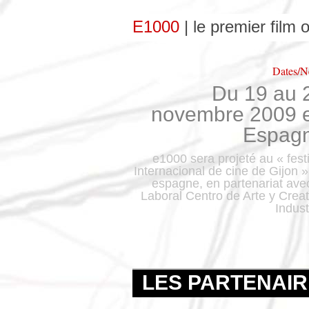
E1000
| le premier film
Dates/
Du 19 au 
novembre 2009 
Espag
e1000 sera projeté au « fest
Internacional de cine de Gijon 
espagne, en partenariat avec
Laboral Centro de Arte y Creat
Indust
LES PARTENAI